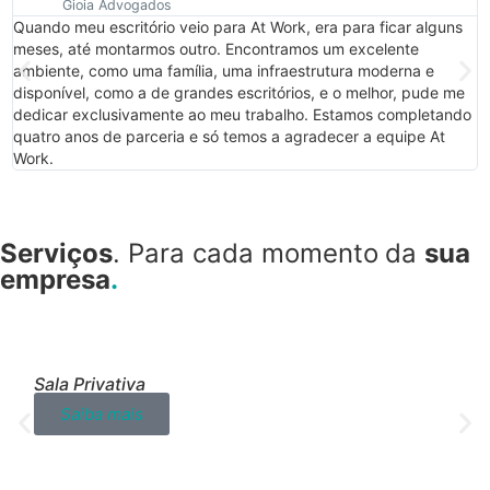
Gioia Advogados
Quando meu escritório veio para At Work, era para ficar alguns
E
meses, até montarmos outro. Encontramos um excelente
m
ambiente, como uma família, uma infraestrutura moderna e
m
disponível, como a de grandes escritórios, e o melhor, pude me
c
dedicar exclusivamente ao meu trabalho. Estamos completando
c
quatro anos de parceria e só temos a agradecer a equipe At
m
Work.
e
Serviços
.
Para cada momento
da
sua
empresa
.
Sala Privativa
Saiba mais